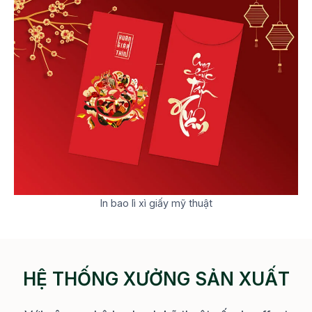
In bao lì xì giấy mỹ thuật
HỆ THỐNG XƯỞNG SẢN XUẤT