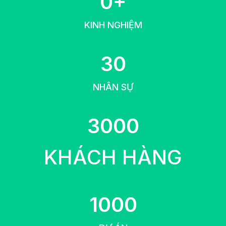
0+
2
KINH NGHIỆM
3
30
0
NHÂN SỰ
3
3000
0
0
KHÁCH HÀNG
0
1
1000
0
0